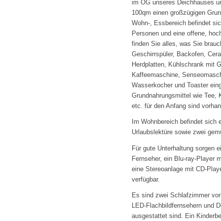
im OG unseres Deichhauses und
100qm einen großzügigen Grun
Wohn-, Essbereich befindet sic
Personen und eine offene, hoc
finden Sie alles, was Sie brauc
Geschirrspüler, Backofen, Cera
Herdplatten, Kühlschrank mit G
Kaffeemaschine, Senseomaschi
Wasserkocher und Toaster einge
Grundnahrungsmittel wie Tee, 
etc. für den Anfang sind vorha
Im Wohnbereich befindet sich 
Urlaubslektüre sowie zwei gemü
Für gute Unterhaltung sorgen e
Fernseher, ein Blu-ray-Player 
eine Stereoanlage mit CD-Play
verfügbar.
Es sind zwei Schlafzimmer vor
LED-Flachbildfernsehern und D
ausgestattet sind. Ein Kinderb