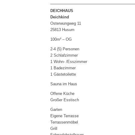
DEICHHAUS
Deichkind
Osterwungweg 11
25813 Husum
100m² – OG
2-4 (5) Personen
2 Schlafzimmer
1 Wohn- /Esszimmer
1 Badezimmer
1 Gästetoilette
Sauna im Haus
Offene Küche
Großer Esstisch
Garten
Eigene Terrasse
Terrassenmöbel
Grill
Fahrradabstellraum