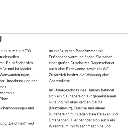
g
den Husums nur 700
Im großzügigen Badezimmer mit
rucksvollen
Fußbodenerwärmung finden Sie neben
nt. Es befindet sich
einer großen Dusche mit Regenschauer
aße und ist idealer
auch eine Badewanne sowie ein WC.
 Wattwanderungen,
Zusätzlich besitzt die Wohnung eine
der Umgebung und der
Gästetoilette.
ands.
Im Untergeschoss des Hauses befindet
mfortable
sich ein Saunabereich zur gemeinsamen
Platz.
Nutzung mit einer großen Sauna
aucherwohnungen und
(Münzeinwurf), Dusche und einem
Ruhebereich mit Liegen zum Relaxen und
Entspannen. Hier befindet sich auch ein
ng „Deichkind“ liegt
Waschraum mit Waschmaschine und