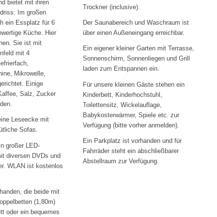
 bietet mit ihren
Trockner (inclusive).
driss: Im großen
h ein Essplatz für 6
Der Saunabereich und Waschraum ist
hwertige Küche. Hier
über einen Außeneingang erreichbar.
hen. Sie ist mit
Ein eigener kleiner Garten mit Terrasse,
nfeld mit 4
Sonnenschirm, Sonnenliegen und Grill
efrierfach,
laden zum Entspannen ein.
ne, Mikrowelle,
richtet. Einige
Für unsere kleinen Gäste stehen ein
Kaffee, Salz, Zucker
Kinderbett, Kinderhochstuhl,
nden.
Toilettensitz, Wickelauflage,
Babykosterwärmer, Spiele etc. zur
eine Leseecke mit
Verfügung (bitte vorher anmelden).
tliche Sofas.
Ein Parkplatz ist vorhanden und für
in großer LED-
Fahrräder steht ein abschließbarer
mit diversen DVDs und
Abstellraum zur Verfügung.
er. WLAN ist kostenlos
handen, die beide mit
oppelbetten (1,80m)
ett oder ein bequemes